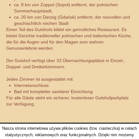
ca. 8 km von Zoppot (Sopot) entfernt, der polnischen
Sommerhauptstadt,
ca. 20 km von Danzig (Gdańsk) entfernt, der reizvollen und
geschischtlich reichen Stadt
Einen Teil des Gutshofs bildet ein gemütliches Restaurant. Es
bietet Gerichte traditioneller polnischen und italienischen Küche,
die für die Augen und für den Magen zum wahren
Genusserlebnis werden.
Der Gutshof verfügt über 33 Übernachtungsplätze in Einzel-,
Doppel- und Dreibettzimmern.
Jedes Zimmer ist ausgestattet mit:
Internetanschluss
Bad mit kompletter sanitärer Einrichtung
Für alle Gäste steht ein sicherer, kostenloser Gutshofparkplatz
zur Verfügung.
Nasza strona internetowa używa plików cookies (tzw. ciasteczka) w celach
statystycznych, reklamowych oraz funkcjonalnych. Dzięki nim możemy
All rights reserved ©
www.dworek-mitro.pl