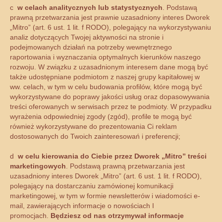
c
w celach analitycznych lub statystycznych
. Podstawą
prawną przetwarzania jest prawnie uzasadniony interes Dworek
„Mitro” (art. 6 ust. 1 lit. f RODO), polegający na wykorzystywaniu
analiz dotyczących Twojej aktywności na stronie i
podejmowanych działań na potrzeby wewnętrznego
raportowania i wyznaczania optymalnych kierunków naszego
rozwoju. W związku z uzasadnionym interesem dane mogą być
także udostępniane podmiotom z naszej grupy kapitałowej w
ww. celach, w tym w celu budowania profilów, które mogą być
wykorzystywane do poprawy jakości usług oraz dopasowywania
treści oferowanych w serwisach przez te podmioty. W przypadku
wyrażenia odpowiedniej zgody (zgód), profile te mogą być
również wykorzystywane do prezentowania Ci reklam
dostosowanych do Twoich zainteresowań i preferencji;
d
w celu kierowania do Ciebie przez Dworek „Mitro”
treści
marketingowych
. Podstawą prawną przetwarzania jest
uzasadniony interes Dworek „Mitro” (art. 6 ust. 1 lit. f RODO),
polegający na dostarczaniu zamówionej komunikacji
marketingowej, w tym w formie newsletterów i wiadomości e-
mail, zawierających informacje o nowościach I
promocjach.
Będziesz od nas otrzymywał informacje